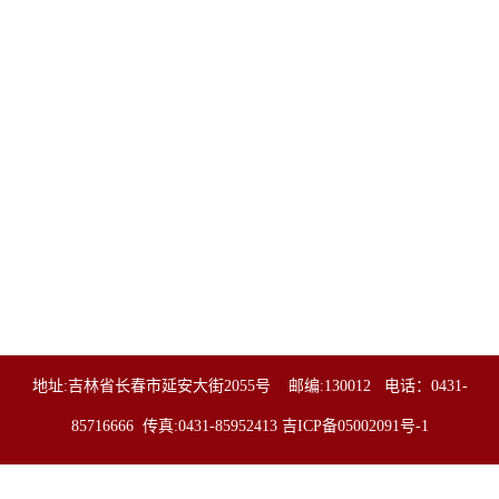
地址:吉林省长春市延安大街2055号 邮编:130012 电话：0431-
85716666 传真:0431-85952413
吉ICP备05002091号-1